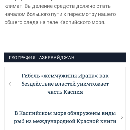
климат. Выделение средств должно стать
началом большого пути к пересмотру нашего
общего следа на теле Каспийского моря.
ГЕОГРАФИЯ:
АЗЕРБАЙДЖАН
Навигация
Previous
Гибель «жемчужины Ирана»: как
по
post:
бездействие властей уничтожает
записям
часть Каспия
Next
В Каспийском море обнаружены виды
post:
рыб из международной Красной книги