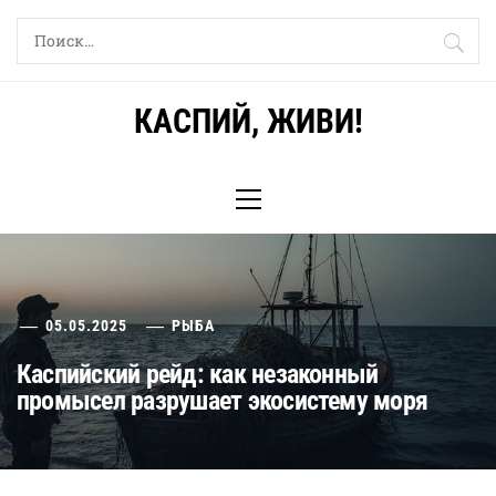
Skip
Найти:
to
content
КАСПИЙ, ЖИВИ!
Primary
Menu
05.05.2025
РЫБА
Каспийский рейд: как незаконный
промысел разрушает экосистему моря