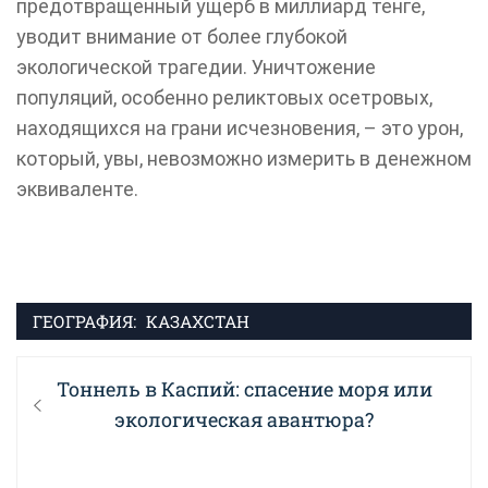
предотвращенный ущерб в миллиард тенге,
уводит внимание от более глубокой
экологической трагедии. Уничтожение
популяций, особенно реликтовых осетровых,
находящихся на грани исчезновения, – это урон,
который, увы, невозможно измерить в денежном
эквиваленте.
ГЕОГРАФИЯ:
КАЗАХСТАН
Навигация
Previous
Тоннель в Каспий: спасение моря или
по
post:
экологическая авантюра?
записям