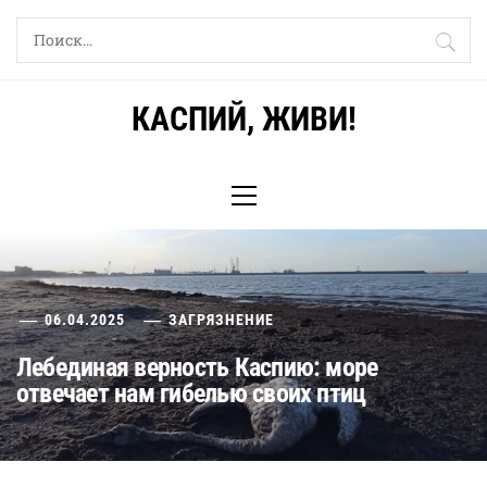
Skip
Найти:
to
content
КАСПИЙ, ЖИВИ!
Primary
Menu
06.04.2025
ЗАГРЯЗНЕНИЕ
Лебединая верность Каспию: море
отвечает нам гибелью своих птиц