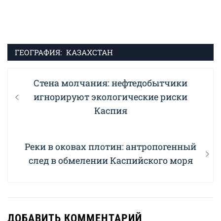
ГЕОГРАФИЯ:
КАЗАХСТАН
Навигация
Previous
Стена молчания: нефтедобытчики
по
post:
игнорируют экологические риски
записям
Каспия
Next
Реки в оковах плотин: антропогенный
post:
след в обмелении Каспийского моря
ДОБАВИТЬ КОММЕНТАРИЙ