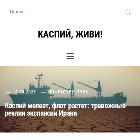
Skip
Найти:
to
content
КАСПИЙ, ЖИВИ!
Primary
Menu
18.03.2025
ИНФРАСТРУКТУРА
Каспий мелеет, флот растет: тревожные
реалии экспансии Ирана