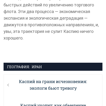
быстрых действий по увеличению торгового
флота. Эти два процесса — экономическая
экспансия и экологическая деградация —
движутся в противоположных направлениях, и,
увы, эта траектория не сулит Каспию ничего
хорошего.
ГЕОГРАФИЯ:
ИРАН
Навигация
Previous
Каспий на грани исчезновения:
по
post:
экологи бьют тревогу
записям
Next
Каспий уходит: как обмеление