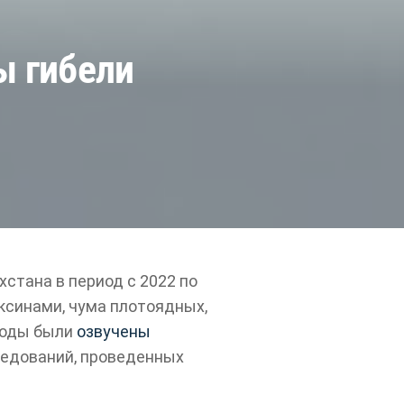
ы гибели
стана в период с 2022 по
ксинами, чума плотоядных,
ыводы были
озвучены
ледований, проведенных