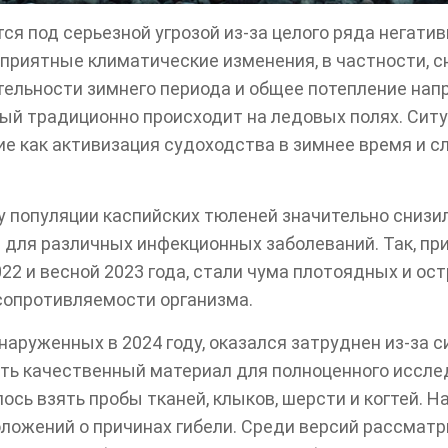
я под серьезной угрозой из-за целого ряда негати
приятные климатические изменения, в частности, с
ельности зимнего периода и общее потепление нап
ый традиционно происходит на ледовых полях. Ситу
ие как активизация судоходства в зимнее время и 
у популяции каспийских тюленей значительно снизи
для различных инфекционных заболеваний. Так, пр
22 и весной 2023 года, стали чума плотоядных и ос
сопротивляемости организма.
наруженных в 2024 году, оказался затруднен из-за 
ать качественный материал для полноценного исслед
сь взять пробы тканей, клыков, шерсти и когтей. Н
ложений о причинах гибели. Среди версий рассмат