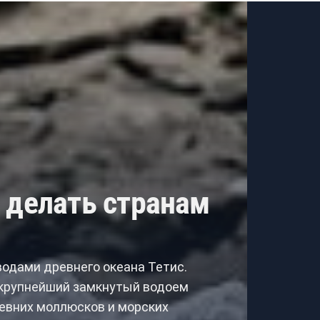
 делать странам
водами древнего океана Тетис.
 крупнейший замкнутый водоем
ревних моллюсков и морских