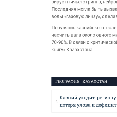
вирус птичьего гриппа, нейр
Последняя могла быть вызва
воды «газовую линзу», сдел
Популяция каспийского тюле
насчитывала около одного ми
70-90%. В связи с критическ
книгу» Казахстана.
ГЕОГРАФИЯ:
КАЗАХСТАН
Навигация
Previous
Каспий уходит: региону 
по
post:
потеря улова и дефицит
записям