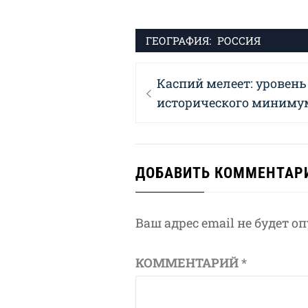
ГЕОГРАФИЯ:
РОССИЯ
Навигация
Previous
Каспий мелеет: уровень
по
post:
исторического миниму
записям
ДОБАВИТЬ КОММЕНТАР
Ваш адрес email не будет о
КОММЕНТАРИЙ
*