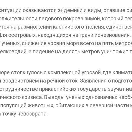
ситуации оказываются эндемики и виды, ставшие с
лжительности ледового покрова зимой, который те
ется на размножении каспийского тюленя, единстве
ля осетровых, находящихся на грани исчезновения,
ученых, снижение уровня моря всего на пять метро
елководий, а падение на десять метров уничтожит п
оре столкнулось с комплексной угрозой, где клима
 воздействием на речной сток. Заявления о подгот
сотрудничестве прикаспийских государств звучат н
ческого кризиса. Выводы ученых однозначны: необ
популяций животных, обитающих в северной части м
 точку невозврата.