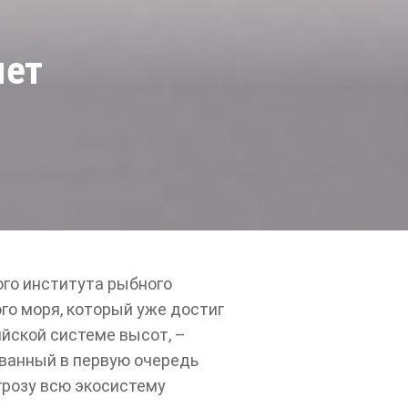
яет
го института рыбного
ого моря, который уже достиг
ийской системе высот, –
званный в первую очередь
грозу всю экосистему