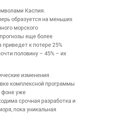
имволами Каспия.
перь образуется на меньших
нного морского
 прогнозы еще более
в приведет к потере 25%
очти половину – 45% – их
тические изменения
овке комплексной программы
а фоне уже
ходима срочная разработка и
оря, пока уникальная