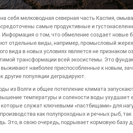
на себя мелководная северная часть Каспия, омыв
осредоточены самые продуктивные и густонаселенн
. Информация о том, что обмеление создает новые 
ляют отдельные виды, например, промысловый жерех,
ого вида в новых условиях является не признаком 
ратимой трансформации всей экосистемы. Это фунд
й выживают наиболее приспособленные к новым, за
ак другие популяции деградируют.
оды из Волги и общее потепление климата запускаю
вышение температуры и солености воды ухудшает е
 которые служат ключевыми «пастбищами» для нагу
роизводства как полупроходных и речных рыб, так и
ьдь. Это, в свою очередь, подрывает кормовую базу 