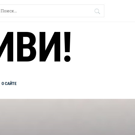
айти:
ИВИ!
О САЙТЕ