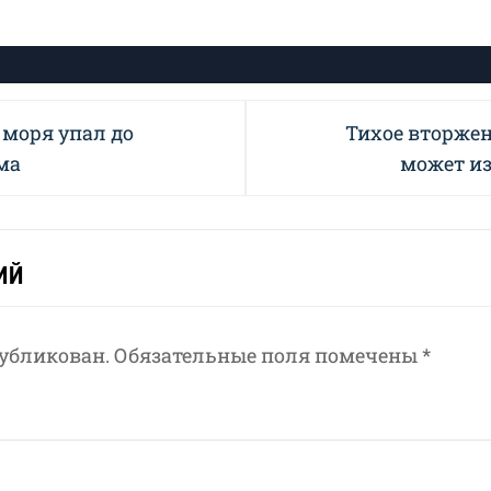
Next
 моря упал до
Тихое вторжен
post:
ма
может и
ИЙ
публикован.
Обязательные поля помечены
*