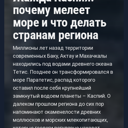
почему мелеет
море и что делать
странам региона
Миллионы лет назад территории
современных Баку, Актау и Махачкалы
находились под водами древнего океана
Тетис. Позднее он трансформировался в
море Паратетис, распад которого
оставил после себя крупнейший
замкнутый водоем планеты – Каспий. О
далеком прошлом региона до сих пор
напоминают окаменелости древних
моллюсков и морских млекопитающих,
которые геологи регулярно находят