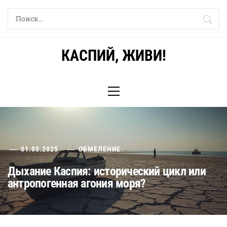
Skip
Найти:
to
content
КАСПИЙ, ЖИВИ!
Primary
Menu
01.03.2025
ОБМЕЛЕНИЕ
Дыхание Каспия: исторический цикл или
антропогенная агония моря?