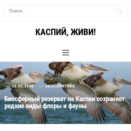
Skip
Найти:
to
content
КАСПИЙ, ЖИВИ!
Primary
Menu
13.02.2026
ЭКОПОЛИТИКА
Биосферный резерват на Каспии сохраняет
редкие виды флоры и фауны