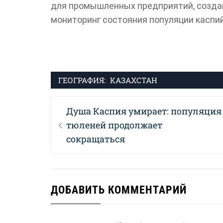
для промышленных предприятий, созда
мониторинг состояния популяции каспи
ГЕОГРАФИЯ:
КАЗАХСТАН
Навигация
Previous
Душа Каспия умирает: популяция
по
post:
тюленей продолжает
записям
сокращаться
ДОБАВИТЬ КОММЕНТАРИЙ