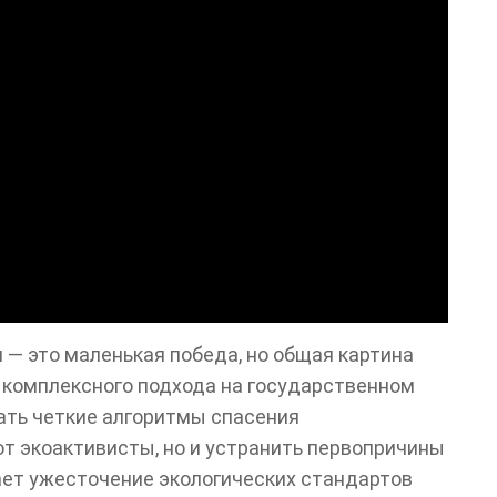
— это маленькая победа, но общая картина
 комплексного подхода на государственном
ать четкие алгоритмы спасения
т экоактивисты, но и устранить первопричины
ает ужесточение экологических стандартов