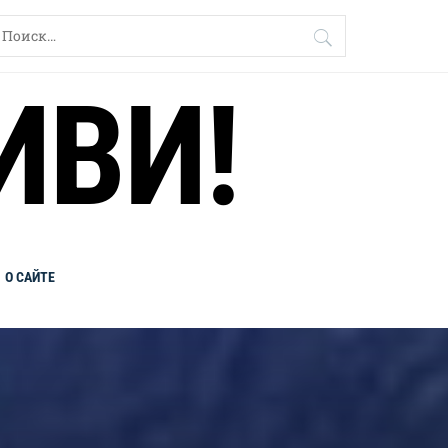
айти:
ИВИ!
О САЙТЕ