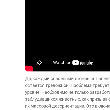
Да, каждый спасенный детеныш тюленя 
остается тревожной. Проблема требует
уровне. Необходимо не только разработ
заблудившихся животных, как призываю
их массовой дезориентации. Это включ