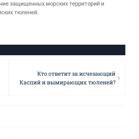
ние защищенных морских территорий и
йских тюленей.
Next
Кто ответит за исчезающий
post:
Каспий и вымирающих тюленей?