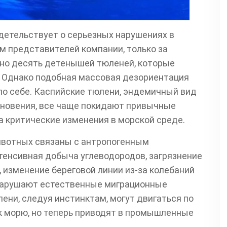
детельствует о серьезных нарушениях в
м представителей компании, только за
но десять детенышей тюленей, которые
. Однако подобная массовая дезориентация
по себе. Каспийские тюлени, эндемичный вид
езновения, все чаще покидают привычные
а критические изменения в морской среде.
ивотных связаны с антропогенным
тенсивная добыча углеводородов, загрязнение
изменение береговой линии из-за колебаний
 нарушают естественные миграционные
ни, следуя инстинктам, могут двигаться по
к морю, но теперь приводят в промышленные