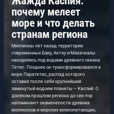
Жажда Каспия:
почему мелеет
море и что делать
странам региона
Миллионы лет назад территории
современных Баку, Актау и Махачкалы
находились под водами древнего океана
Тетис. Позднее он трансформировался в
море Паратетис, распад которого
оставил после себя крупнейший
замкнутый водоем планеты – Каспий. О
далеком прошлом региона до сих пор
напоминают окаменелости древних
моллюсков и морских млекопитающих,