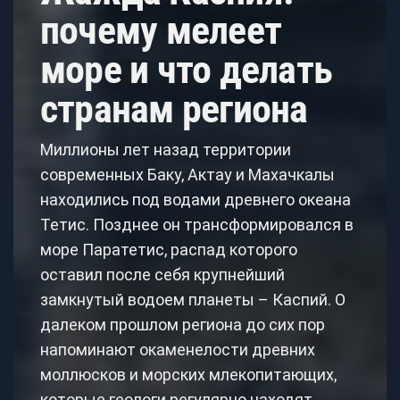
почему мелеет
море и что делать
странам региона
Миллионы лет назад территории
современных Баку, Актау и Махачкалы
находились под водами древнего океана
Тетис. Позднее он трансформировался в
море Паратетис, распад которого
оставил после себя крупнейший
замкнутый водоем планеты – Каспий. О
далеком прошлом региона до сих пор
напоминают окаменелости древних
моллюсков и морских млекопитающих,
которые геологи регулярно находят