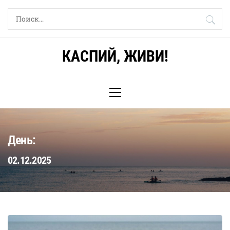
Skip
Найти:
to
content
КАСПИЙ, ЖИВИ!
Primary
Menu
День:
02.12.2025