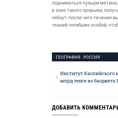
подниматься пузыри метана,
в зоне такого прорыва, полу
гибнут, после чего течения 
тканей погибших особей, что
ГЕОГРАФИЯ:
РОССИЯ
Навигация
Previous
Институт Каспийского м
по
post:
млрд тенге из бюджета 
записям
ДОБАВИТЬ КОММЕНТАР