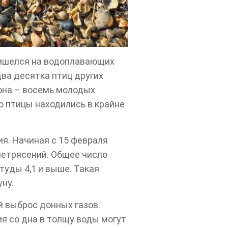
ришелся на водоплавающих
два десятка птиц других
иона – восемь молодых
о птицы находились в крайне
ия. Начиная с 15 февраля
летрясений. Общее число
туды 4,1 и выше. Такая
ну.
 выброс донных газов.
я со дна в толщу воды могут