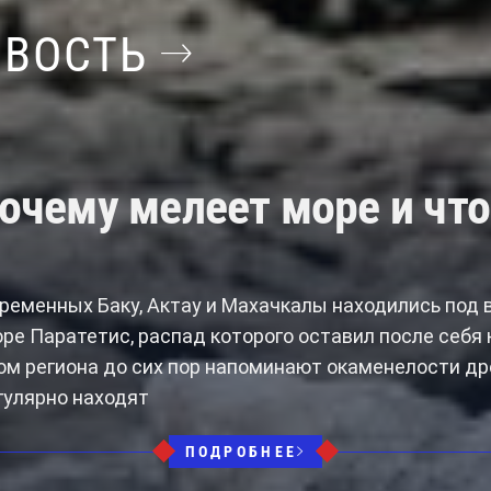
ОВОСТЬ
очему мелеет море и что
ременных Баку, Актау и Махачкалы находились под 
ре Паратетис, распад которого оставил после себя
ом региона до сих пор напоминают окаменелости д
гулярно находят
ПОДРОБНЕЕ