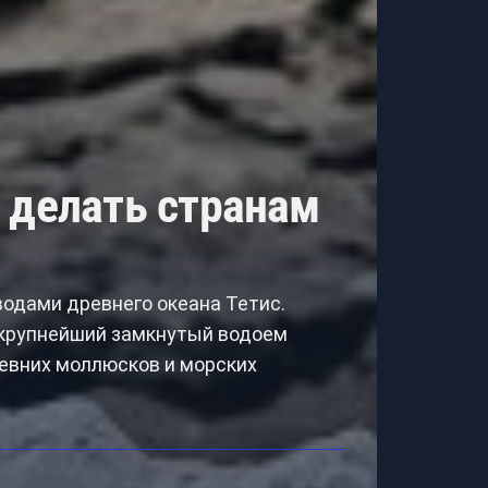
 делать странам
водами древнего океана Тетис.
 крупнейший замкнутый водоем
ревних моллюсков и морских