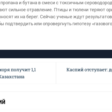
 пропана и бутана в смеси с токсичным сероводоро
чают сильное отравление. Птицы и тюлени теряют о
выносят их на берег. Сейчас ученые ждут результат
бы подтвердить или опровергнуть гипотезу «газового
Next
оря получит 1,1
Каспий отступает: д
post:
Казахстана
ИЙ