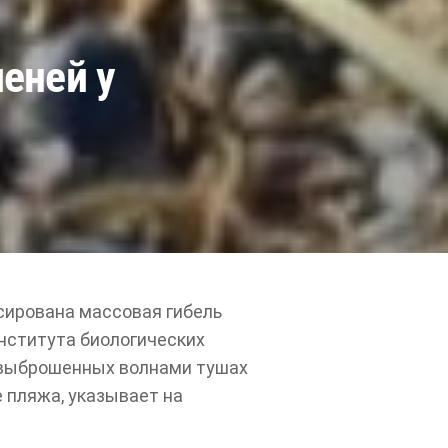
еней у
сирована массовая гибель
нститута биологических
 выброшенных волнами тушах
 пляжа, указывает на