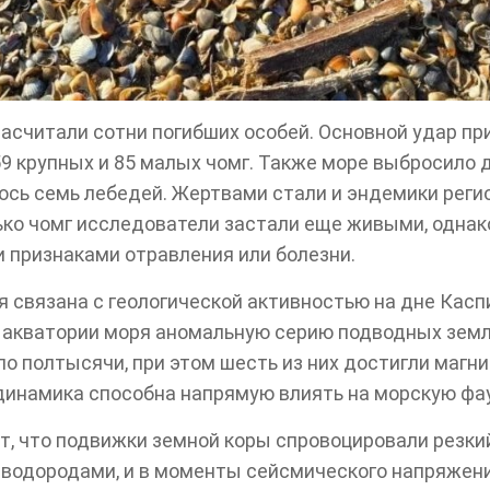
насчитали сотни погибших особей. Основной удар п
59 крупных и 85 малых чомг. Также море выбросило 
лось семь лебедей. Жертвами стали и эндемики рег
ько чомг исследователи застали еще живыми, однак
 признаками отравления или болезни.
 связана с геологической активностью на дне Касп
 акватории моря аномальную серию подводных зем
 полтысячи, при этом шесть из них достигли магни
динамика способна напрямую влиять на морскую фау
, что подвижки земной коры спровоцировали резкий
еводородами, и в моменты сейсмического напряжени