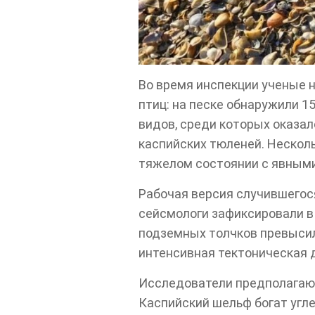
Во время инспекции ученые 
птиц: на песке обнаружили 1
видов, среди которых оказа
каспийских тюленей. Нескол
тяжелом состоянии с явными
Рабочая версия случившегося
сейсмологи зафиксировали в
подземных толчков превысило
интенсивная тектоническая 
Исследователи предполагают
Каспийский шельф богат угл