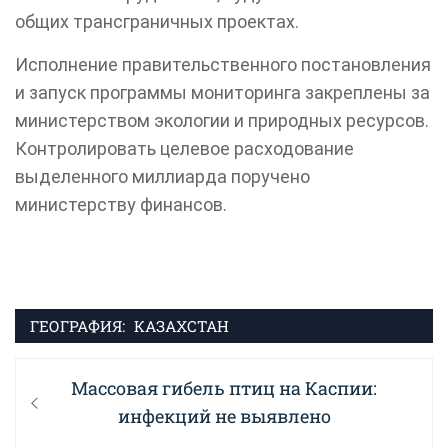
общих трансграничных проектах.
Исполнение правительственного постановления
и запуск программы мониторинга закреплены за
министерством экологии и природных ресурсов.
Контролировать целевое расходование
выделенного миллиарда поручено
министерству финансов.
ГЕОГРАФИЯ:
КАЗАХСТАН
Навигация
Previous
Массовая гибель птиц на Каспии:
по
post:
инфекций не выявлено
записям