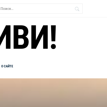
айти:
ИВИ!
О САЙТЕ