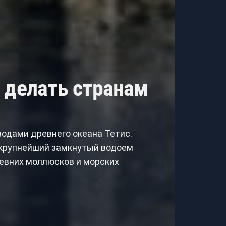
 делать странам
водами древнего океана Тетис.
 крупнейший замкнутый водоем
ревних моллюсков и морских