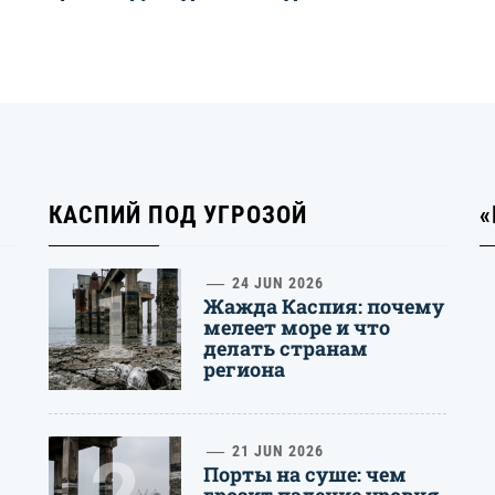
КАСПИЙ ПОД УГРОЗОЙ
«
1
24 JUN 2026
Жажда Каспия: почему
мелеет море и что
делать странам
региона
2
21 JUN 2026
Порты на суше: чем