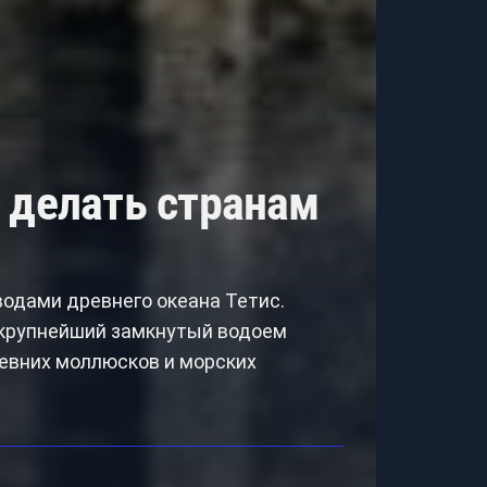
 делать странам
водами древнего океана Тетис.
 крупнейший замкнутый водоем
ревних моллюсков и морских