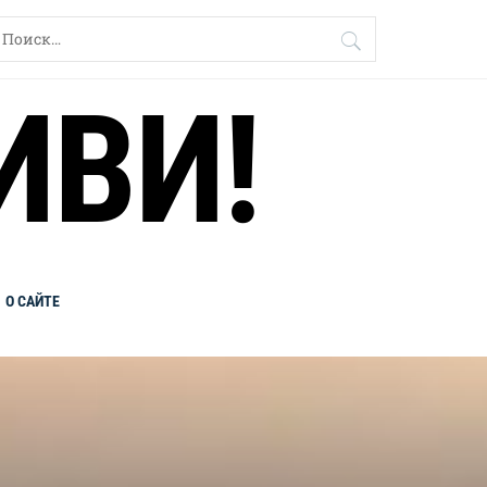
айти:
ИВИ!
О САЙТЕ